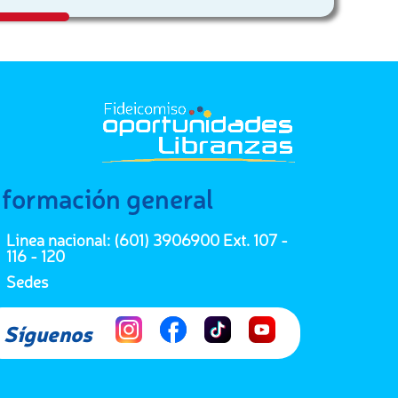
nformación general
Linea nacional: (601) 3906900 Ext. 107 -
116 - 120
Sedes
I
F
T
Y
Síguenos
n
a
i
o
s
c
k
u